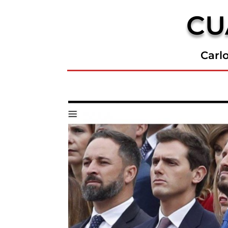
CU
Carl