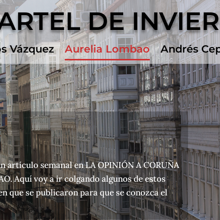
ARTEL DE INVIE
os Vázquez
Aurelia Lombao
Andrés Ce
 un artículo semanal en LA OPINIÓN A CORUÑA
. Aquí voy a ir colgando algunos de estos
 en que se publicaron para que se conozca el