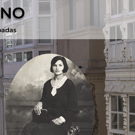
RNO
padas