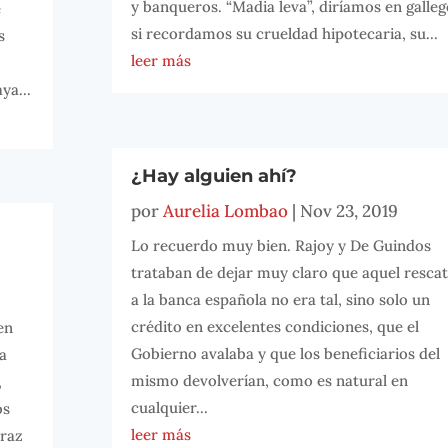
y banqueros. “Madia leva”, diríamos en galleg
e
si recordamos su crueldad hipotecaria, su...
s
leer más
ya...
¿Hay alguien ahí?
por
Aurelia Lombao
|
Nov 23, 2019
Lo recuerdo muy bien. Rajoy y De Guindos
trataban de dejar muy claro que aquel resca
a la banca española no era tal, sino solo un
y
crédito en excelentes condiciones, que el
en
Gobierno avalaba y que los beneficiarios del
la
mismo devolverían, como es natural en
,
cualquier...
os
leer más
eraz