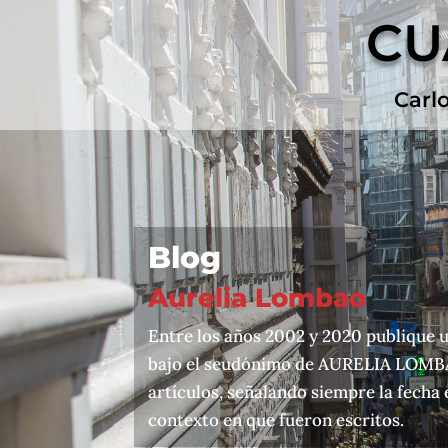
CU
Carl
Blog
Aurelia Lombao
Entre los años 2002 y 2020 publique
bajo el seudónimo de AURELIA LOMBAO
artículos, señalando siempre la fecha
contexto en que fueron escritos.