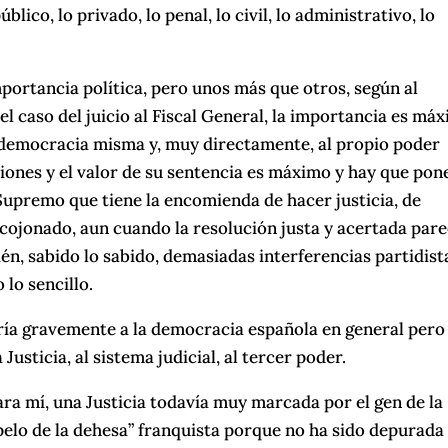
blico, lo privado, lo penal, lo civil, lo administrativo, lo
mportancia política, pero unos más que otros, según al
 caso del juicio al Fiscal General, la importancia es má
a democracia misma y, muy directamente, al propio poder
luciones y el valor de su sentencia es máximo y hay que pon
 Supremo que tiene la encomienda de hacer justicia, de
 acojonado, aun cuando la resolución justa y acertada par
mbién, sabido lo sabido, demasiadas interferencias partidist
lo sencillo.
aría gravemente a la democracia española en general pero
usticia, al sistema judicial, al tercer poder.
ra mí, una Justicia todavía muy marcada por el gen de la
 pelo de la dehesa” franquista porque no ha sido depurada