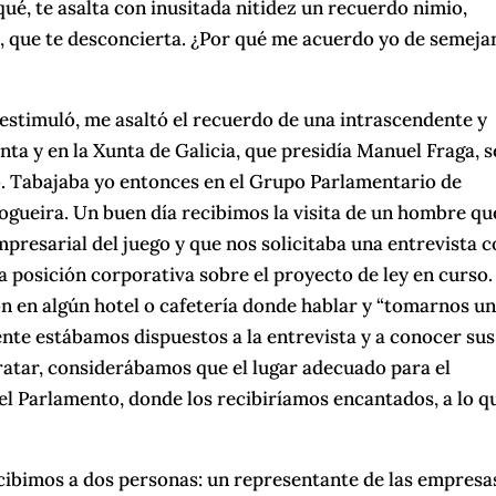
ué, te asalta con inusitada nitidez un recuerdo nimio,
, que te desconcierta. ¿Por qué me acuerdo yo de semeja
o estimuló, me asaltó el recuerdo de una intrascendente y
nta y en la Xunta de Galicia, que presidía Manuel Fraga, s
o. Tabajaba yo entonces en el Grupo Parlamentario de
gueira. Un buen día recibimos la visita de un hombre qu
resarial del juego y que nos solicitaba una entrevista 
a posición corporativa sobre el proyecto de ley en curso.
 en algún hotel o cafetería donde hablar y “tomarnos u
nte estábamos dispuestos a la entrevista y a conocer sus
tratar, considerábamos que el lugar adecuado para el
el Parlamento, donde los recibiríamos encantados, a lo q
ecibimos a dos personas: un representante de las empresa