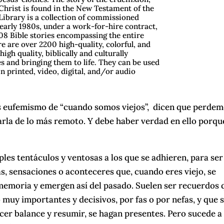
 Christ is found in the New Testament of the
 Library is a collection of commissioned
d early 1980s, under a work-for-hire contract,
 208 Bible stories encompassing the entire
e are over 2200 high-quality, colorful, and
high quality, biblically and culturally
es and bringing them to life. They can be used
n printed, video, digital, and/or audio
s eufemismo de “cuando somos viejos”, dicen que perde
la de lo más remoto. Y debe haber verdad en ello porqu
es tentáculos y ventosas a los que se adhieren, para ser
s, sensaciones o aconteceres que, cuando eres viejo, se
 memoria y emergen así del pasado. Suelen ser recuerdos 
muy importantes y decisivos, por fas o por nefas, y que 
cer balance y resumir, se hagan presentes. Pero sucede a