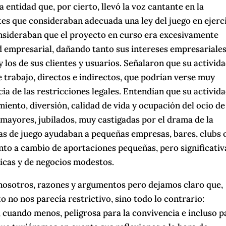
a entidad que, por cierto, llevó la voz cantante en la
tes que consideraban adecuada una ley del juego en ejerc
onsideraban que el proyecto en curso era excesivamente
dad empresarial, dañando tanto sus intereses empresariale
 los de sus clientes y usuarios. Señalaron que su activid
trabajo, directos e indirectos, que podrían verse muy
a de las restricciones legales. Entendían que su activid
iento, diversión, calidad de vida y ocupación del ocio de
mayores, jubilados, muy castigadas por el drama de la
s de juego ayudaban a pequeñas empresas, bares, clubs 
nto a cambio de aportaciones pequeñas, pero significativ
dicas y de negocios modestos.
osotros, razones y argumentos pero dejamos claro que,
o no nos parecía restrictivo, sino todo lo contrario:
 cuando menos, peligrosa para la convivencia e incluso p