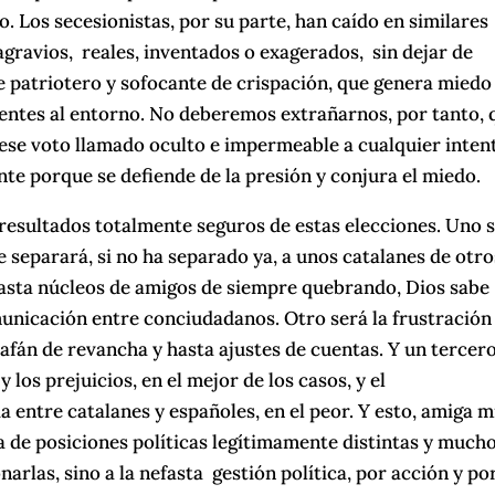
 Los secesionistas, por su parte, han caído en similares
gravios, reales, inventados o exagerados, sin dejar de
te patriotero y sofocante de crispación, que genera miedo
rentes al entorno. No deberemos extrañarnos, por tanto, 
l ese voto llamado oculto e impermeable a cualquier inten
e porque se defiende de la presión y conjura el miedo.
resultados totalmente seguros de estas elecciones. Uno 
ue separará, si no ha separado ya, a unos catalanes de otro
 hasta núcleos de amigos de siempre quebrando, Dios sabe
municación entre conciudadanos. Otro será la frustración
afán de revancha y hasta ajustes de cuentas. Y un tercer
 los prejuicios, en el mejor de los casos, y el
a entre catalanes y españoles, en el peor. Y esto, amiga m
ia de posiciones políticas legítimamente distintas y much
arlas, sino a la nefasta gestión política, por acción y po