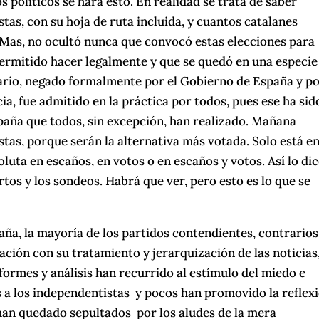
 políticos se hará esto. En realidad se trata de saber
tas, con su hoja de ruta incluida, y cuantos catalanes
 Mas, no ocultó nunca que convocó estas elecciones para
permitido hacer legalmente y que se quedó en una especie
ario, negado formalmente por el Gobierno de España y p
ia, fue admitido en la práctica por todos, pues ese ha sid
paña que todos, sin excepción, han realizado. Mañana
tas, porque serán la alternativa más votada. Solo está en
luta en escaños, en votos o en escaños y votos. Así lo di
ertos y los sondeos. Habrá que ver, pero esto es lo que se
ña, la mayoría de los partidos contendientes, contrarios
ación con su tratamiento y jerarquización de las noticias
formes y análisis han recurrido al estímulo del miedo e
s a los independentistas y pocos han promovido la reflex
, han quedado sepultados por los aludes de la mera