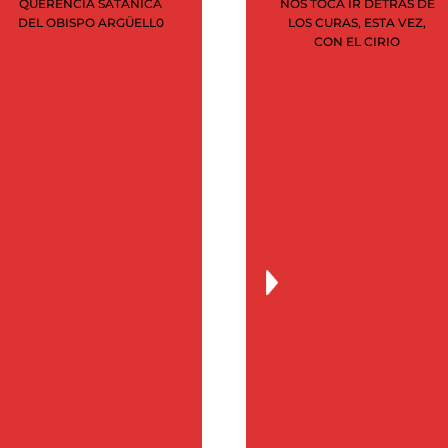
QUERENCIA SATÁNICA
NOS TOCA IR DETRÁS DE
DEL OBISPO ARGÜELL0
LOS CURAS, ESTA VEZ,
junio 2020
CON EL CIRIO
mayo 2020
abril 2020
marzo 2020
febrero 2020
enero 2020
noviembre 2019
julio 2019
marzo 2019
febrero 2019
diciembre 2015
septiembre 2015