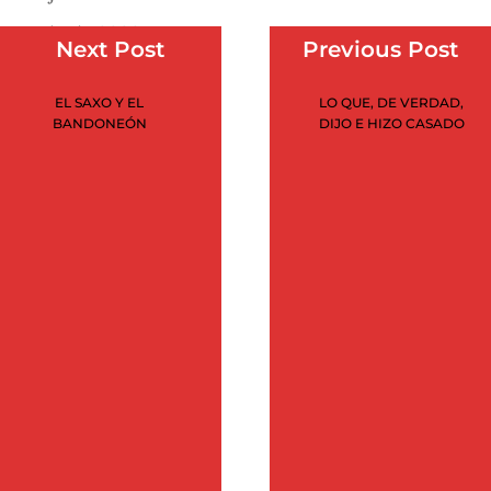
junio 2020
Next Post
Previous Post
mayo 2020
EL SAXO Y EL
LO QUE, DE VERDAD,
abril 2020
BANDONEÓN
DIJO E HIZO CASADO
marzo 2020
febrero 2020
enero 2020
noviembre 2019
julio 2019
marzo 2019
febrero 2019
diciembre 2015
septiembre 2015