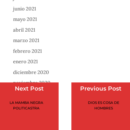
junio 2021
mayo 2021
abril 2021
marzo 2021
febrero 2021
enero 2021
diciembre 2020
noviembre 2020
Next Post
Previous Post
octubre 2020
LA MAMBA NEGRA
DIOS ES COSA DE
septiembre 2020
POLITICASTRA
HOMBRES
agosto 2020
julio 2020