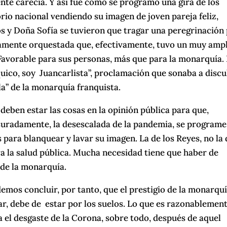
nte carecía. Y así fue como se programó una gira de los
orio nacional vendiendo su imagen de joven pareja feliz,
 y Doña Sofía se tuvieron que tragar una peregrinación
damente orquestada que, efectivamente, tuvo un muy amp
Favorable para sus personas, más que para la monarquía.
quico, soy Juancarlista”, proclamación que sonaba a discu
a” de la monarquía franquista.
 deben estar las cosas en la opinión pública para que,
uradamente, la desescalada de la pandemia, se programe
ís para blanquear y lavar su imagen. La de los Reyes, no la 
ara la salud pública. Mucha necesidad tiene que haber de
 de la monarquía.
mos concluir, por tanto, que el prestigio de la monarquí
lar, debe de estar por los suelos. Lo que es razonablemen
 el desgaste de la Corona, sobre todo, después de aquel