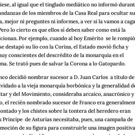
tiese, al igual que el tinglado mediático no informó duran
andanzas de los miembros de la Casa Real para ocultar s
, mejor ni preguntes ni informes, a ver si la vamos a caga
ro lo cierto es que ellos sí deben saber como está la
ccionan. Por ejemplo, cuando al hoy Emérito se le rompió
 destapó su lío con la Corina, el Estado movió ficha y
y conscientes del descrédito de la monarquía en el
ma. Se trató pues de salvar la Corona a lo Gatopardo.
nco decidió nombrar sucesor a D. Juan Carlos a título de
lvidado a la vieja monarquía borbónica y la generalidad d
litar y del Movimiento, consideraba arcaico, anacrónico y
o, el recién nombrado sucesor de Franco era generalmen
tontado y los chistes sobre la tontera del heredero eran
s Príncipe de Asturias necesitaba, pues, una campaña de
oción de su figura para construirle una imagen positiv