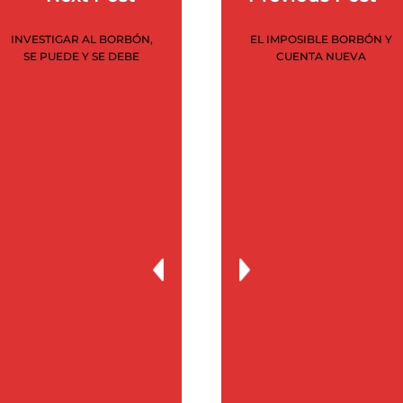
junio 2020
INVESTIGAR AL BORBÓN,
EL IMPOSIBLE BORBÓN Y
mayo 2020
SE PUEDE Y SE DEBE
CUENTA NUEVA
abril 2020
marzo 2020
febrero 2020
enero 2020
noviembre 2019
julio 2019
marzo 2019
febrero 2019
diciembre 2015
septiembre 2015