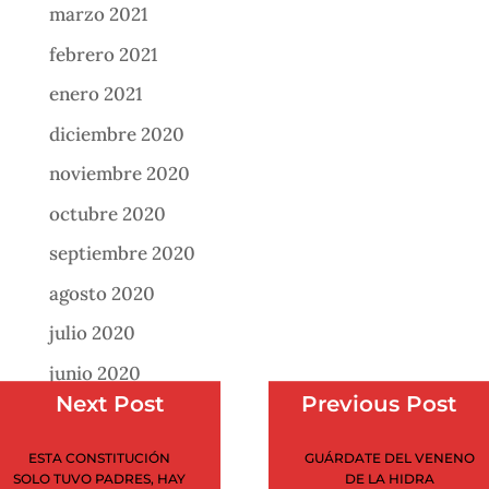
marzo 2021
febrero 2021
enero 2021
diciembre 2020
noviembre 2020
octubre 2020
septiembre 2020
agosto 2020
julio 2020
junio 2020
Next Post
Previous Post
mayo 2020
abril 2020
ESTA CONSTITUCIÓN
GUÁRDATE DEL VENENO
SOLO TUVO PADRES, HAY
DE LA HIDRA