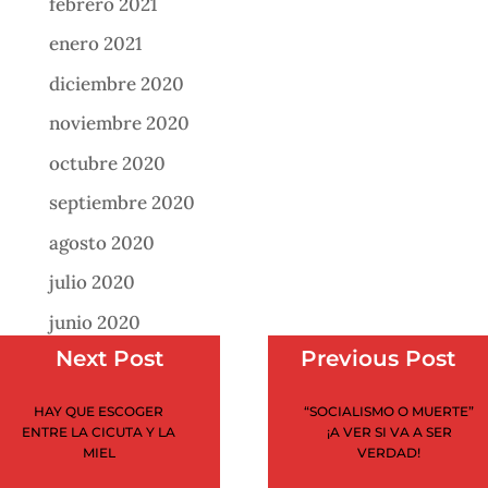
febrero 2021
enero 2021
diciembre 2020
noviembre 2020
octubre 2020
septiembre 2020
agosto 2020
julio 2020
junio 2020
Next Post
Previous Post
mayo 2020
abril 2020
HAY QUE ESCOGER
“SOCIALISMO O MUERTE”
ENTRE LA CICUTA Y LA
¡A VER SI VA A SER
marzo 2020
MIEL
VERDAD!
febrero 2020