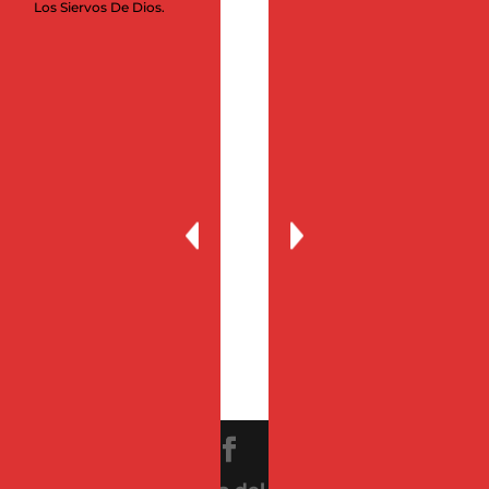
Los Siervos De Dios.
marzo 2020
febrero 2020
enero 2020
noviembre 2019
julio 2019
marzo 2019
febrero 2019
diciembre 2015
septiembre 2015