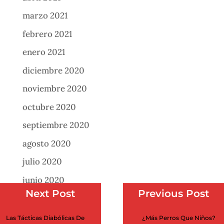
marzo 2021
febrero 2021
enero 2021
diciembre 2020
noviembre 2020
octubre 2020
septiembre 2020
agosto 2020
julio 2020
junio 2020
Next Post
Previous Post
mayo 2020
abril 2020
Las Tácticas Diabólicas De
¿Más Perros Que Niños?