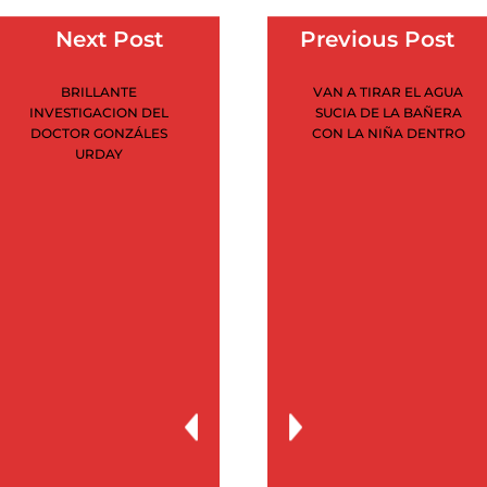
octubre 2020
Next Post
Previous Post
septiembre 2020
BRILLANTE
VAN A TIRAR EL AGUA
agosto 2020
INVESTIGACION DEL
SUCIA DE LA BAÑERA
DOCTOR GONZÁLES
CON LA NIÑA DENTRO
julio 2020
URDAY
junio 2020
mayo 2020
abril 2020
marzo 2020
febrero 2020
enero 2020
noviembre 2019
julio 2019