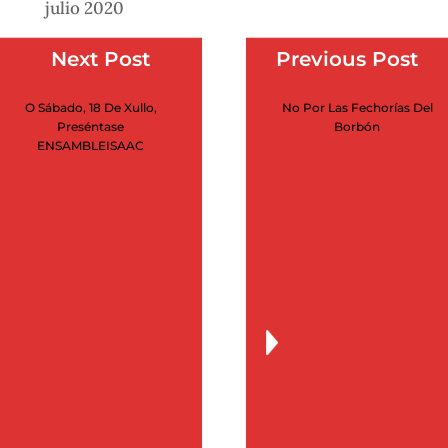
julio 2020
junio 2020
Next Post
Previous Post
mayo 2020
O Sábado, 18 De Xullo,
No Por Las Fechorías Del
abril 2020
Preséntase
Borbón
ENSAMBLEISAAC
marzo 2020
febrero 2020
enero 2020
noviembre 2019
julio 2019
marzo 2019
febrero 2019
diciembre 2015
septiembre 2015