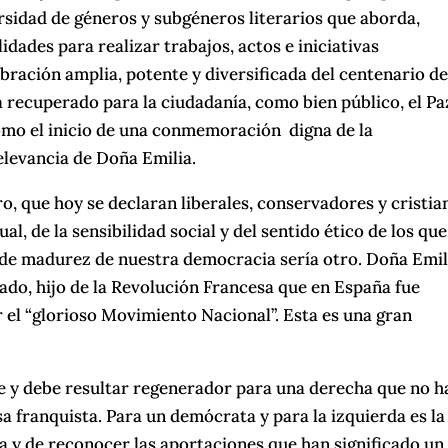
ersidad de géneros y subgéneros literarios que aborda,
dades para realizar trabajos, actos e iniciativas
ración amplia, potente y diversificada del centenario de
ya recuperado para la ciudadanía, como bien público, el P
mo el inicio de una conmemoración digna de la
relevancia de Doña Emilia.
ero, que hoy se declaran liberales, conservadores y cristia
al, de la sensibilidad social y del sentido ético de los que
o de madurez de nuestra democracia sería otro. Doña Emil
ado, hijo de la Revolución Francesa que en España fue
 el “glorioso Movimiento Nacional”. Esta es una gran
e y debe resultar regenerador para una derecha que no h
a franquista. Para un demócrata y para la izquierda es la
a y de reconocer las aportaciones que han significado un