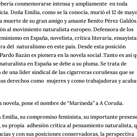
 Debería conmemorarse intensa y ampliamente en toda
ia. Doña Emilia, como se la conocía, murió el 12 de may
la muerte de su gran amigo y amante Benito Pérez Galdós
ón al movimiento naturalista europeo. Defensora de los
minismo en España, novelista, crítica literaria, ensayista
a del naturalismo en este país. Desde esta posición
ardo Bazán es pionera en la novela social .Tanto es así q
naturalista en España se debe a su pluma. Se trata de
 de una líder sindical de las cigarreras coruñesas que se
n sus derechos como mujeres y como trabajadoras y acab
sta novela, pone el nombre de “Marineda” a A Coruña.
a Emilia, su compromiso feminista, su importante presen
, su propia adhesión crítica al pensamiento naturalista, 
cias y con sus posiciones conservadoras, la perspectiva