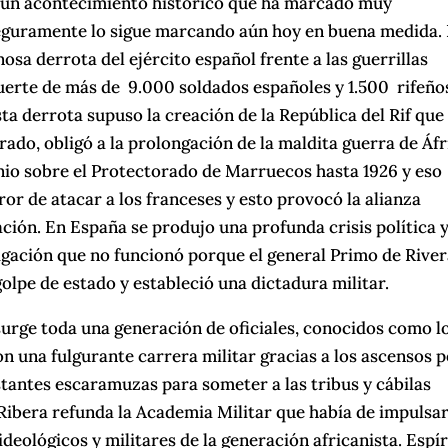
, un acontecimiento histórico que ha marcado muy
seguramente lo sigue marcando aún hoy en buena medida.
osa derrota del ejército español frente a las guerrillas
uerte de más de 9.000 soldados españoles y 1.500 rifeño
ta derrota supuso la creación de la República del Rif que
do, obligó a la prolongación de la maldita guerra de Áfr
nio sobre el Protectorado de Marruecos hasta 1926 y eso
or de atacar a los franceses y esto provocó la alianza
ción. En España se produjo una profunda crisis política y
gación que no funcionó porque el general Primo de River
golpe de estado y estableció una dictadura militar.
surge toda una generación de oficiales, conocidos como l
ron una fulgurante carrera militar gracias a los ascensos 
tantes escaramuzas para someter a las tribus y cábilas
 Ribera refunda la Academia Militar que había de impulsar
ideológicos y militares de la generación africanista. Espír