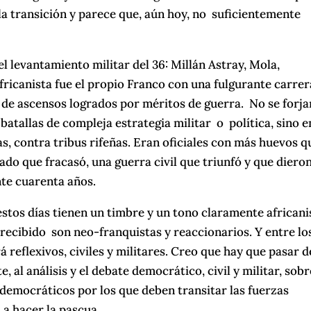
 la transición y parece que, aún hoy, no suficientemente
l levantamiento militar del 36: Millán Astray, Mola,
Africanista fue el propio Franco con una fulgurante carrer
se de ascensos logrados por méritos de guerra. No se forj
 batallas de compleja estrategia militar o política, sino e
s, contra tribus rifeñas. Eran oficiales con más huevos q
ado que fracasó, una guerra civil que triunfó y que diero
nte cuarenta años.
estos días tienen un timbre y un tono claramente africani
 recibido son neo-franquistas y reaccionarios. Y entre lo
á reflexivos, civiles y militares. Creo que hay que pasar d
, al análisis y el debate democrático, civil y militar, sobr
s democráticos por los que deben transitar las fuerzas
a hacer la pascua.