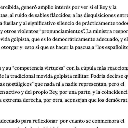
ercibida, generó amplio interés por ver si el Rey y la
as, al ruido de sables fláccidos, a las disquisiciones entr
 fusilar y al significativo silencio de prácticamente todo
s y otros violentos “pronunciamientos”. La ministra respo
ida golpista, que es lo democráticamente adecuado, y e
otorgar y esto sí que es hacer la pascua a “los españolit
es y su “competencia virtuosa” con la cúpula más reaccion
de la tradicional movida golpista militar. Podría decirse 
tas nostálgicos” que nada ni a nadie representan, pero el
 activo y del propio Rey, por una parte, y la coincidenci
 la extrema derecha, por otra, aconsejan que los demócrat
adecuado para reflexionar por cuanto se conmemora el