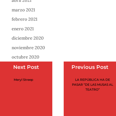
abril 2021
marzo 2021
febrero 2021
enero 2021
diciembre 2020
noviembre 2020
octubre 2020
septiembre 2020
Next Post
Previous Post
agosto 2020
Meryl Streep
LA REPÚBLICA HA DE
julio 2020
PASAR “DE LAS MUSAS AL
TEATRO”
junio 2020
mayo 2020
abril 2020