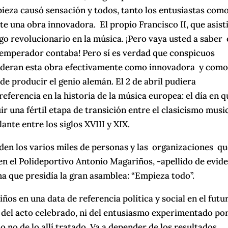
pieza causó sensación y todos, tanto los entusiastas como
te una obra innovadora. El propio Francisco II, que asisti
go revolucionario en la música. ¡Pero vaya usted a saber 
l emperador contaba! Pero sí es verdad que conspicuos
sideran esta obra efectivamente como innovadora y como
de producir el genio alemán. El 2 de abril pudiera
eferencia en la historia de la música europea: el día en q
r una fértil etapa de transición entre el clasicismo musi
ante entre los siglos XVIII y XIX.
den los varios miles de personas y las organizaciones qu
 en el Polideportivo Antonio Magariños, -apellido de evid
ma que presidía la gran asamblea: “Empieza todo”.
iños en una data de referencia política y social en el futu
 del acto celebrado, ni del entusiasmo experimentado por
 o no de lo allí tratado. Va a depender de los resultados