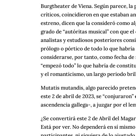
Burgtheater de Viena. Según parece, la 
críticos, coincidieron en que estaban an
estreno, dicen que la consideró como al
grado de “autóritas musical” con que e
analistas y estudiosos posteriores con
prólogo o pórtico de todo lo que habría 
considerarse, por tanto, como fecha de r
“empezó todo” lo que habría de constitui
y el romanticismo, un largo periodo brill
Mutatis mutandis, algo parecido preten
este 2 de abril de 2023, se “conjuraron”
ascendencia gallega-, a juzgar por el le
¿Se convertirá este 2 de Abril del Magar
Está por ver. No dependerá en sí mismo
participantes, ni siquiera de lo ajustado