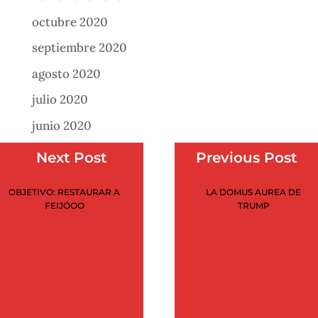
octubre 2020
septiembre 2020
agosto 2020
julio 2020
junio 2020
mayo 2020
Next Post
Previous Post
abril 2020
OBJETIVO: RESTAURAR A
LA DOMUS AUREA DE
marzo 2020
FEIJÓOO
TRUMP
febrero 2020
enero 2020
noviembre 2019
julio 2019