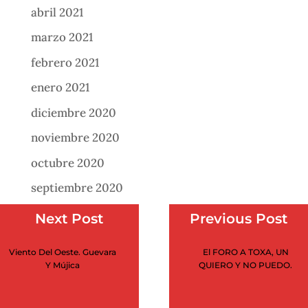
abril 2021
marzo 2021
febrero 2021
enero 2021
diciembre 2020
noviembre 2020
octubre 2020
septiembre 2020
agosto 2020
Next Post
Previous Post
julio 2020
Viento Del Oeste. Guevara
El FORO A TOXA, UN
junio 2020
Y Mújica
QUIERO Y NO PUEDO.
mayo 2020