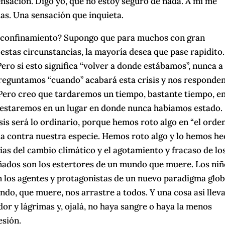
nsación. Digo yo, que no estoy seguro de nada. A mí me
as. Una sensación que inquieta.
e confinamiento? Supongo que para muchos con gran
 estas circunstancias, la mayoría desea que pase rapidito.
ero si esto significa “volver a donde estábamos”, nunca a
eguntamos “cuando” acabará esta crisis y nos responde
 Pero creo que tardaremos un tiempo, bastante tiempo, e
a, estaremos en un lugar en donde nunca habíamos estado.
isis será lo ordinario, porque hemos roto algo en “el orde
ela contra nuestra especie. Hemos roto algo y lo hemos h
ias del cambio climático y el agotamiento y fracaso de lo
oñados son los estertores de un mundo que muere. Los niñ
án los agentes y protagonistas de un nuevo paradigma glob
ndo, que muere, nos arrastre a todos. Y una cosa así llev
or y lágrimas y, ojalá, no haya sangre o haya la menos
esión.