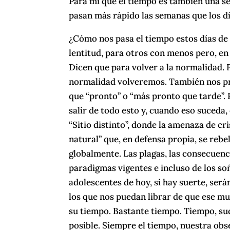
Para mí que el tiempo es también una se
pasan más rápido las semanas que los dí
¿Cómo nos pasa el tiempo estos días d
lentitud, para otros con menos pero, en
Dicen que para volver a la normalidad. P
normalidad volveremos. También nos pr
que “pronto” o “más pronto que tarde”.
salir de todo esto y, cuando eso suced
“Sitio distinto”, donde la amenaza de cr
natural” que, en defensa propia, se reb
globalmente. Las plagas, las consecuenc
paradigmas vigentes e incluso de los s
adolescentes de hoy, si hay suerte, ser
los que nos puedan librar de que ese mu
su tiempo. Bastante tiempo. Tiempo, sud
posible. Siempre el tiempo, nuestra obs