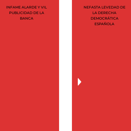
junio 2020
INFAME ALARDE Y VIL
NEFASTA LEVEDAD DE
mayo 2020
PUBLICIDAD DE LA
LA DERECHA
BANCA
DEMOCRÁTICA
abril 2020
ESPAÑOLA
marzo 2020
febrero 2020
enero 2020
noviembre 2019
julio 2019
marzo 2019
febrero 2019
diciembre 2015
septiembre 2015