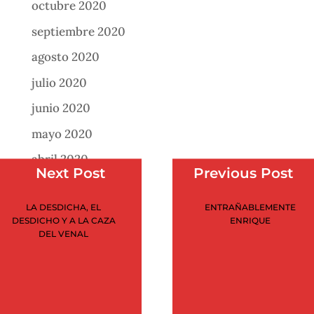
octubre 2020
septiembre 2020
agosto 2020
julio 2020
junio 2020
mayo 2020
abril 2020
Next Post
Previous Post
marzo 2020
LA DESDICHA, EL
ENTRAÑABLEMENTE
febrero 2020
DESDICHO Y A LA CAZA
ENRIQUE
enero 2020
DEL VENAL
noviembre 2019
julio 2019
marzo 2019