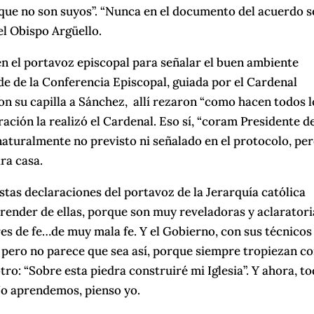
 que no son suyos”. “Nunca en el documento del acuerdo s
el Obispo Argüello.
n el portavoz episcopal para señalar el buen ambiente
ede de la Conferencia Episcopal, guiada por el Cardenal
n su capilla a Sánchez, allí rezaron “como hacen todos l
ación la realizó el Cardenal. Eso sí, “coram Presidente d
 naturalmente no previsto ni señalado en el protocolo, pe
ra casa.
tas declaraciones del portavoz de la Jerarquía católica
prender de ellas, porque son muy reveladoras y aclaratori
es de fe…de muy mala fe. Y el Gobierno, con sus técnicos
, pero no parece que sea así, porque siempre tropiezan co
tro: “Sobre esta piedra construiré mi Iglesia”. Y ahora, t
 No aprendemos, pienso yo.