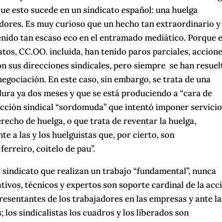
que esto sucede en un sindicato español: una huelga
adores. Es muy curioso que un hecho tan extraordinario y
 tenido tan escaso eco en el entramado mediático. Porque 
atos, CC.OO. incluida, han tenido paros parciales, accion
on sus direcciones sindicales, pero siempre se han resuel
 negociación. En este caso, sin embargo, se trata de una
dura ya dos meses y que se está produciendo a “cara de
ección sindical “sordomuda” que intentó imponer servici
recho de huelga, o que trata de reventar la huelga,
 a las y los huelguistas que, por cierto, son
erreiro, coitelo de pau”.
l sindicato que realizan un trabajo “fundamental”, nunca
ivos, técnicos y expertos son soporte cardinal de la acc
epresentantes de los trabajadores en las empresas y ante la
 los sindicalistas los cuadros y los liberados son