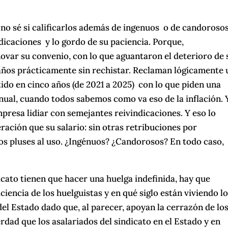
 no sé si calificarlos además de ingenuos o de candorosos
dicaciones y lo gordo de su paciencia. Porque,
novar su convenio, con lo que aguantaron el deterioro de 
 años prácticamente sin rechistar. Reclaman lógicamente 
tido en cinco años (de 2021 a 2025) con lo que piden una
nual, cuando todos sabemos como va eso de la inflación. 
mpresa lidiar con semejantes reivindicaciones. Y eso lo
ción que su salario: sin otras retribuciones por
ros pluses al uso. ¿Ingénuos? ¿Candorosos? En todo caso,
icato tienen que hacer una huelga indefinida, hay que
iencia de los huelguistas y en qué siglo están viviendo l
del Estado dado que, al parecer, apoyan la cerrazón de lo
rdad que los asalariados del sindicato en el Estado y en