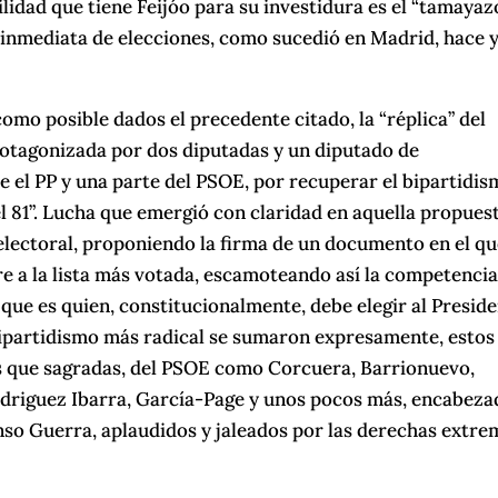
bilidad que tiene Feijóo para su investidura es el “tamayazo
n inmediata de elecciones, como sucedió en Madrid, hace 
omo posible dados el precedente citado, la “réplica” del
rotagonizada por dos diputadas y un diputado de
e el PP y una parte del PSOE, por recuperar el bipartidi
l 81”. Lucha que emergió con claridad en aquella propues
 electoral, proponiendo la firma de un documento en el qu
e a la lista más votada, escamoteando así la competencia
que es quien, constitucionalmente, debe elegir al Presid
bipartidismo más radical se sumaron expresamente, estos
as que sagradas, del PSOE como Corcuera, Barrionuevo,
driguez Ibarra, García-Page y unos pocos más, encabeza
onso Guerra, aplaudidos y jaleados por las derechas extre