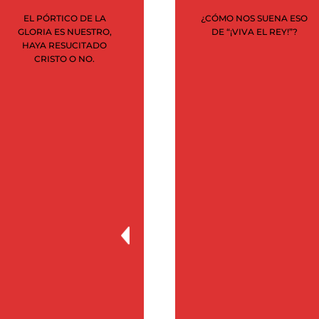
EL PÓRTICO DE LA
¿CÓMO NOS SUENA ESO
agosto 2020
GLORIA ES NUESTRO,
DE “¡VIVA EL REY!”?
HAYA RESUCITADO
julio 2020
CRISTO O NO.
junio 2020
mayo 2020
abril 2020
marzo 2020
febrero 2020
enero 2020
noviembre 2019
julio 2019
marzo 2019
febrero 2019