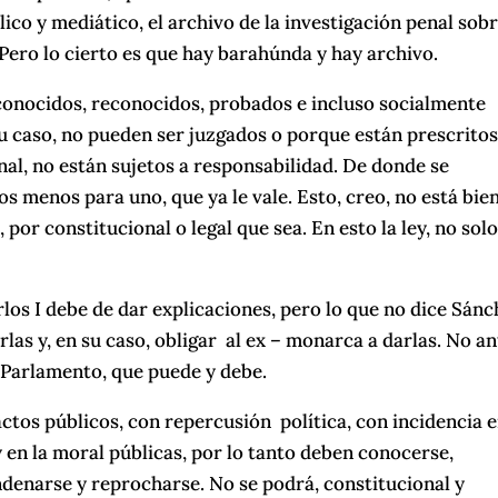
ico y mediático, el archivo de la investigación penal sob
 Pero lo cierto es que hay barahúnda y hay archivo.
conocidos, reconocidos, probados e incluso socialmente
su caso, no pueden ser juzgados o porque están prescrito
al, no están sujetos a responsabilidad. De donde se
os menos para uno, que ya le vale. Esto, creo, no está bien
 por constitucional o legal que sea. En esto la ley, no solo
los I debe de dar explicaciones, pero lo que no dice Sán
irlas y, en su caso, obligar al ex – monarca a darlas. No a
el Parlamento, que puede y debe.
actos públicos, con repercusión política, con incidencia e
y en la moral públicas, por lo tanto deben conocerse,
condenarse y reprocharse. No se podrá, constitucional y