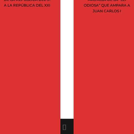
A LA REPÚBLICA DEL XXI
ODIOSA” QUE AMPARA A
marzo 2020
JUAN CARLOS I
febrero 2020
enero 2020
noviembre 2019
julio 2019
marzo 2019
febrero 2019
diciembre 2015
septiembre 2015