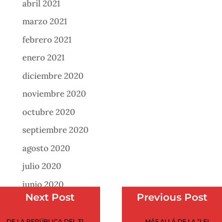
abril 2021
marzo 2021
febrero 2021
enero 2021
diciembre 2020
noviembre 2020
octubre 2020
septiembre 2020
agosto 2020
julio 2020
junio 2020
Next Post
Previous Post
mayo 2020
abril 2020
DE LA REPÚBLICA DEL 31
MÁS ALLÁ DE LA “LEI