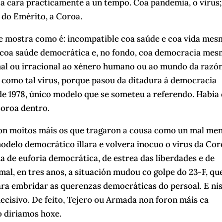
 a cara practicamente a un tempo. Coa pandemia, o virus;
 do Emérito, a Coroa.
 se mostra como é: incompatible coa saúde e coa vida mes
 coa saúde democrática e, no fondo, coa democracia mes
al ou irracional ao xénero humano ou ao mundo da razó
, como tal virus, porque pasou da ditadura á democracia
e 1978, único modelo que se someteu a referendo. Había
Coroa dentro.
on moitos máis os que tragaron a cousa como un mal men
elo democrático illara e volvera inocuo o virus da Cor
a de euforia democrática, de estrea das liberdades e de
mal, en tres anos, a situación mudou co golpe do 23-F, qu
ara embridar as querenzas democráticas do persoal. E ni
cisivo. De feito, Tejero ou Armada non foron máis ca
o diriamos hoxe.