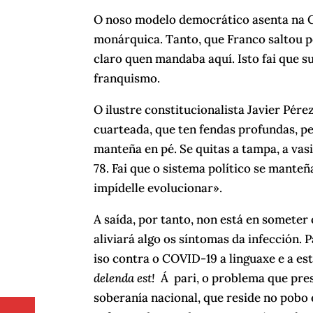
O noso modelo democrático asenta na C
monárquica. Tanto, que Franco saltou p
claro quen mandaba aquí. Isto fai que s
franquismo.
O ilustre constitucionalista Javier Pére
cuarteada, que ten fendas profundas, per
manteña en pé. Se quitas a tampa, a va
78. Fai que o sistema político se manteña
impídelle evolucionar».
A saída, por tanto, non está en someter 
aliviará algo os síntomas da infección. 
iso contra o COVID-19 a linguaxe e a est
delenda est!
Á pari, o problema que prese
soberanía nacional, que reside no pobo 