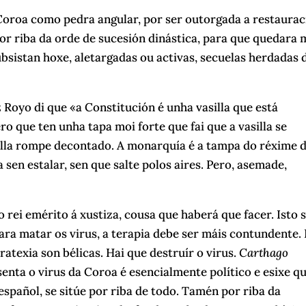
oroa como pedra angular, por ser outorgada a restaurac
or riba da orde de sucesión dinástica, para que quedara 
ubsistan hoxe, aletargadas ou activas, secuelas herdadas 
z Royo di que «a Constitución é unha vasilla que está
o que ten unha tapa moi forte que fai que a vasilla se
silla rompe decontado. A monarquía é a tampa do réxime 
 sen estalar, sen que salte polos aires. Pero, asemade,
o rei emérito á xustiza, cousa que haberá que facer. Isto 
Para matar os virus, a terapia debe ser máis contundente.
ratexia son bélicas. Hai que destruír o virus.
Carthago
nta o virus da Coroa é esencialmente político e esixe qu
español, se sitúe por riba de todo. Tamén por riba da