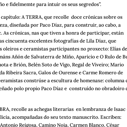
o e fidelmemte para intuir os seus segredos”.
apítulo: A TERRA, que recolle doce crónicas sobre os
eza, diseñada por Paco Díaz, para construir, ao cabo, a
 As crónicas, nas que tiven a honra de participar, están
s cincuenta excelentes fotografías de Lila Díaz, que
oleiros e ceramistas participantes no proxecto: Elías d
áns Añón de Salvaterra de Miño, Aparicio e O Rulo de B
ta e Brión, Belén Soto de Vigo, Regal de Viveiro; Mario
 da Ribeira Sacra, Galos de Ourense e Carme Romero de
 ceramistas constrúse a escultura de homenaxe: columna 
señado polo propio Paco Díaz e construído no obradoiro 
BRA, recolle as achegas literarias en lembranza de Isaac
Galicia, acompañadas do seu texto manuscrito. Escriben:
, Antonio Reigosa, Camino Noia, Carmen Blanco, César