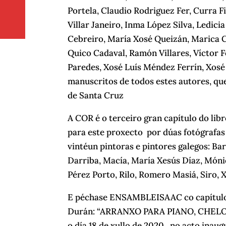
Portela, Claudio Rodriguez Fer, Curra F
Villar Janeiro, Inma López Silva, Ledic
Cebreiro, María Xosé Queizán, Marica C
Quico Cadaval, Ramón Villares, Víctor
Paredes, Xosé Luís Méndez Ferrín, Xosé 
manuscritos de todos estes autores, qu
de Santa Cruz
A COR é o terceiro gran capítulo do lib
para este proxecto por dúas fotógrafas e
vintéun pintoras e pintores galegos: Bar
Darriba, Macía, María Xesús Díaz, Móni
Pérez Porto, Rilo, Romero Masiá, Siro,
E péchase ENSAMBLEISAAC co capítulo a
Durán: “ARRANXO PARA PIANO, CHELO 
o día 18 de xullo de 2020, no acto ina