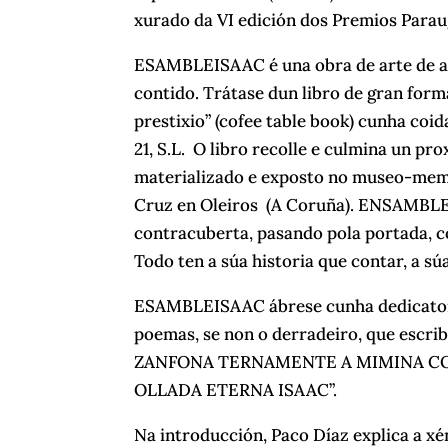
xurado da VI edición dos Premios Parau
ESAMBLEISAAC é una obra de arte de alt
contido. Trátase dun libro de gran form
prestixio” (cofee table book) cunha coi
21, S.L. O libro recolle e culmina un pr
materializado e exposto no museo-memo
Cruz en Oleiros (A Coruña). ENSAMBLEI
contracuberta, pasando pola portada, c
Todo ten a súa historia que contar, a s
ESAMBLEISAAC ábrese cunha dedicator
poemas, se non o derradeiro, que escr
ZANFONA TERNAMENTE A MIMINA C
OLLADA ETERNA ISAAC”.
Na introducción, Paco Díaz explica a x