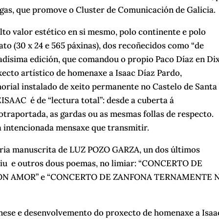
gas, que promove o Cluster de Comunicación de Galicia.
o valor estético en si mesmo, polo continente e polo
ato (30 x 24 e 565 páxinas), dos recoñecidos como “de
dadísima edición, que comandou o propio Paco Díaz en Dix
oxecto artístico de homenaxe a Isaac Díaz Pardo,
rial instalado de xeito permanente no Castelo de Santa
SAAC é de “lectura total”: desde a cuberta á
otraportada, as gardas ou as mesmas follas de respecto.
úa intencionada mensaxe que transmitir.
ia manuscrita de LUZ POZO GARZA, un dos últimos
ibiu e outros dous poemas, no limiar: “CONCERTO DE
ON AMOR” e “CONCERTO DE ZANFONA TERNAMENTE 
énese e desenvolvemento do proxecto de homenaxe a Isaa