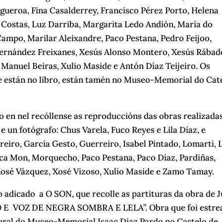
igueroa, Fina Casalderrey, Francisco Pérez Porto, Helena
ia Costas, Luz Darriba, Margarita Ledo Andión, María do
ampo, Marilar Aleixandre, Paco Pestana, Pedro Feijoo,
 Fernández Freixanes, Xesús Alonso Montero, Xesús Rábad
Manuel Beiras, Xulio Maside e Antón Díaz Teijeiro. Os
e están no libro, están tamén no Museo-Memorial do Cat
ro en nel recóllense as reproduccións das obras realizada
 un fotógrafo: Chus Varela, Fuco Reyes e Lila Díaz, e
reiro, García Gesto, Guerreiro, Isabel Pintado, Lomarti, 
ca Mon, Morquecho, Paco Pestana, Paco Díaz, Pardiñas,
 Xosé Vázquez, Xosé Vizoso, Xulio Maside e Zamo Tamay.
dicado a O SON, que recolle as partituras da obra de 
E VOZ DE NEGRA SOMBRA E LELA”. Obra que foi estre
ugural do Museo-Memorial Isaac Díaz Pardo no Castelo de