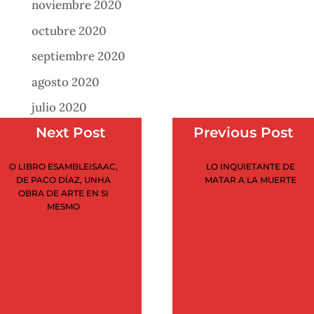
noviembre 2020
octubre 2020
septiembre 2020
agosto 2020
julio 2020
Next Post
Previous Post
junio 2020
mayo 2020
O LIBRO ESAMBLEISAAC,
LO INQUIETANTE DE
DE PACO DÍAZ, UNHA
MATAR A LA MUERTE
abril 2020
OBRA DE ARTE EN SI
MESMO
marzo 2020
febrero 2020
enero 2020
noviembre 2019
julio 2019