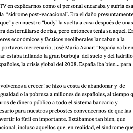
TV en explicarnos como el personal encaraba y sufría es
a “sídrome post-vacacional”. Era el daño presuntament
que” y en nuestro “body” la vuelta a casa después de una
a desternillarse de risa, pero entonces tenía su aquel. En
eres económicos y fácticos neoliberales lanzaban a la
re portavoz mercenario, José María Aznar: “España va bien
r estaba inflando la gran burbuja del suelo y del ladrillo
pañoles, la crisis global del 2008. España iba bien…,para
 “¡volvemos a crecer! se hizo a costa de abandonar y de
sigualdad o la pobreza a millones de españoles, al tiempo 
uros de dinero público a todo el sistema bancario y
ecesario para nuestros prebostes convencernos de que las
onvertir lo fútil en importante. Estábamos tan bien, que
ional, incluso aquellos que, en realidad, el síndrome qu