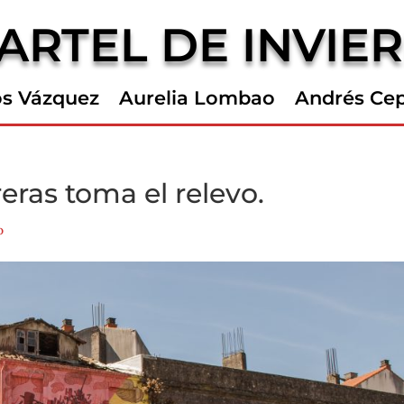
ARTEL DE INVIE
os Vázquez
Aurelia Lombao
Andrés Ce
reras toma el relevo.
o