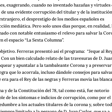
es, exagerando, cuando no inventado hazañas y virtudes 
de una evidente corrupción del titular y de la institución
 extranjero, el desprestigio de los medios españoles es
ción mediática. Pero solo unos días porque, en realidad, 
mado con notable entusiasmo el relevo para salvar la Co
en el espacio “La Sexta Columna”.
jetivo. Ferreras presentó así el programa: “Jeque al Re
. Con un bien calculado relato de las travesuras de D. Jua
lanquear y apuntalar a la tambaleante Corona y a preservar
negra que lo acorrala, incluso dándole consejos para salva
era para el Rey de las negras y Ferreras movía las blanca
a y de la Constitución del 78, tal como está, fue notorio
ble de los síntomas e indicios de corrupción, como por el
dumbre a los actuales titulares de la corona y, sobre tod
 siempre limitado a la persona de D. Juan Carlos, que va a