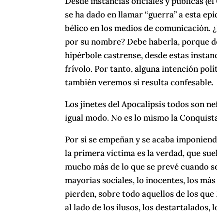
Desde instancias oficiales y públicas (el
se ha dado en llamar “guerra” a esta ep
bélico en los medios de comunicación. ¿
por su nombre? Debe haberla, porque de 
hipérbole castrense, desde estas instan
frívolo. Por tanto, alguna intención polí
también veremos si resulta confesable.
Los jinetes del Apocalipsis todos son n
igual modo. No es lo mismo la Conquista
Por si se empeñan y se acaba imponiendo
la primera víctima es la verdad, que suel
mucho más de lo que se prevé cuando se
mayorías sociales, lo inocentes, los más 
pierden, sobre todo aquellos de los qu
al lado de los ilusos, los destartalados,