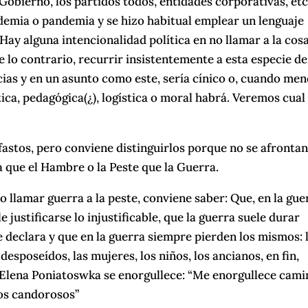
 Gobierno, los partidos todos, entidades corporativas, etc
idemia o pandemia y se hizo habitual emplear un lenguaje
Hay alguna intencionalidad política en no llamar a la cos
lo contrario, recurrir insistentemente a esta especie de
cias y en un asunto como este, sería cínico o, cuando men
tica, pedagógica(¿), logística o moral habrá. Veremos cual
efastos, pero conviene distinguirlos porque no se afrontan
 que el Hambre o la Peste que la Guerra.
 llamar guerra a la peste, conviene saber: Que, en la gue
e justificarse lo injustificable, que la guerra suele durar
 declara y que en la guerra siempre pierden los mismos: 
desposeídos, las mujeres, los niños, los ancianos, en fin,
e Elena Poniatoswka se enorgullece: “Me enorgullece cami
 los candorosos”